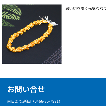
思い切り咲く元気なバ
お問い合せ
前日まで:新田（0466-36-7991）